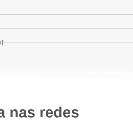
e]
ra nas redes