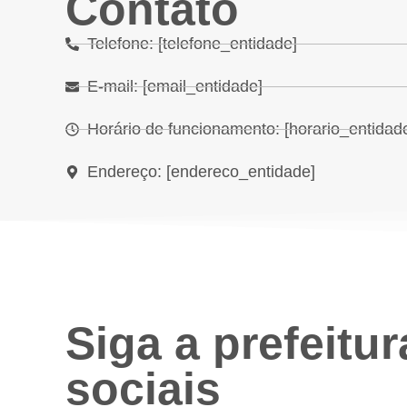
Contato
Telefone: [telefone_entidade]
E-mail: [email_entidade]
Horário de funcionamento: [horario_entidad
Endereço: [endereco_entidade]
Siga a prefeitu
sociais