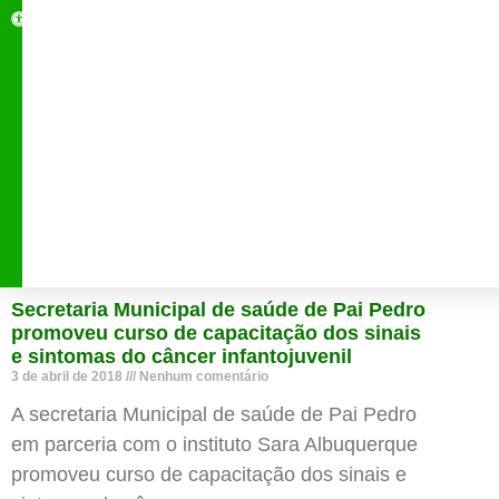
e
a
c
e
s
si
bi
li
d
a
d
e
Secretaria Municipal de saúde de Pai Pedro
promoveu curso de capacitação dos sinais
e sintomas do câncer infantojuvenil
3 de abril de 2018
Nenhum comentário
A secretaria Municipal de saúde de Pai Pedro
em parceria com o instituto Sara Albuquerque
promoveu curso de capacitação dos sinais e