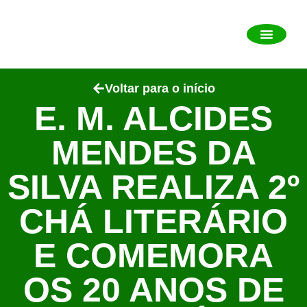
Sobre o município
Portal da Transp
Perguntas frequent
Diário Oficial Eletrônic
Mais informa
Voltar para o início
E. M. ALCIDES
MENDES DA
SILVA REALIZA 2º
CHÁ LITERÁRIO
E COMEMORA
OS 20 ANOS DE