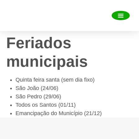
Sobre o município
Portal da Transp
Perguntas frequent
Diário Oficial Eletrônic
Mais informa
Feriados
municipais
Quinta feira santa (sem dia fixo)
São João (24/06)
São Pedro (29/06)
Todos os Santos (01/11)
Emancipação do Município (21/12)