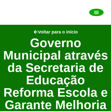
Sobre o município
Portal da Transp
Perguntas frequent
Diário Oficial Eletrônic
Mais informa
Voltar para o início
Governo
Municipal através
da Secretaria de
Educação
Reforma Escola e
Garante Melhoria