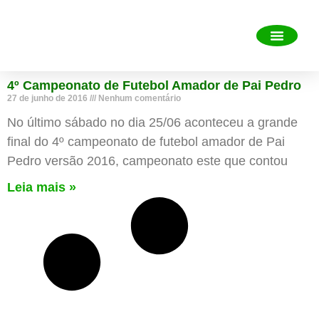
Sobre o município
Portal da Transp
Perguntas frequent
Diário Oficial Eletrônic
Mais informa
4º Campeonato de Futebol Amador de Pai Pedro
27 de junho de 2016
Nenhum comentário
No último sábado no dia 25/06 aconteceu a grande
final do 4º campeonato de futebol amador de Pai
Pedro versão 2016, campeonato este que contou
Leia mais »